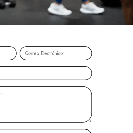
C
O
R
R
E
O
E
L
E
C
T
R
Ó
N
I