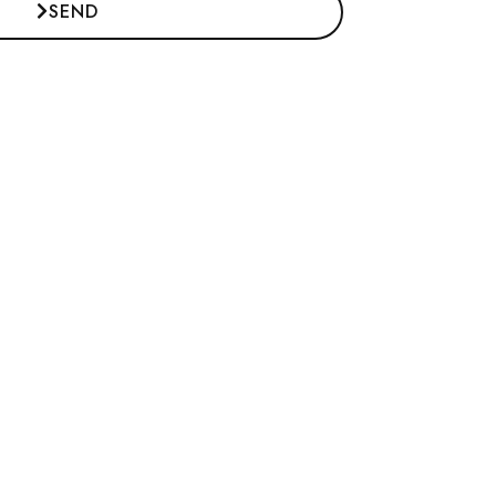
SEND
C
O
: